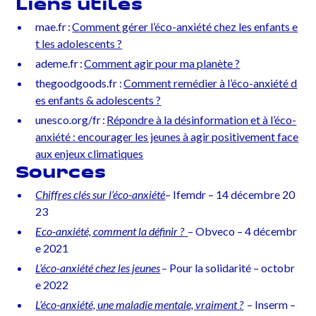
Liens utiles
mae.fr :
Comment gérer l’éco-anxiété chez les enfants e
t les adolescents ?
ademe.fr :
Comment agir pour ma planète ?
thegoodgoods.fr :
Comment remédier à l’éco-anxiété d
es enfants & adolescents ?
unesco.org/fr :
Répondre à la désinformation et à l’éco-
anxiété : encourager les jeunes à agir positivement face
aux enjeux climatiques
Sources
Chiffres clés sur l’éco-anxiété
– Ifemdr – 14 décembre 20
23
Eco-anxiété, comment la définir ?
– Obveco – 4 décembr
e 2021
L’éco-anxiété chez les jeunes
– Pour la solidarité – octobr
e 2022
L’éco-anxiété, une maladie mentale, vraiment ?
– Inserm –