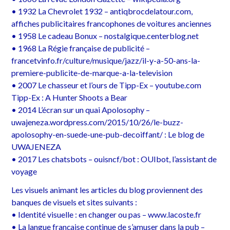
• 1932 La Chevrolet 1932 – antiqbrocdelatour.com,
affiches publicitaires francophones de voitures anciennes
• 1958 Le cadeau Bonux – nostalgique.centerblog.net
• 1968 La Régie française de publicité –
francetvinfo.fr/culture/musique/jazz/il-y-a-50-ans-la-
premiere-publicite-de-marque-a-la-television
• 2007 Le chasseur et l’ours de Tipp-Ex – youtube.com
Tipp-Ex : A Hunter Shoots a Bear
• 2014 L’écran sur un quai Apolosophy –
uwajeneza.wordpress.com/2015/10/26/le-buzz-
apolosophy-en-suede-une-pub-decoiffant/ : Le blog de
UWAJENEZA
• 2017 Les chatsbots – ouisncf/bot : OUIbot, l’assistant de
voyage
Les visuels animant les articles du blog proviennent des
banques de visuels et sites suivants :
• Identité visuelle : en changer ou pas – www.lacoste.fr
• La langue française continue de s’amuser dans la pub –